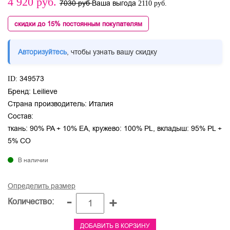
4 920
руб.
7030 руб
Ваша выгода
2110 руб.
скидки до 15% постоянным покупателям
Авторизуйтесь
, чтобы узнать вашу скидку
349573
ID:
Бренд:
Leilieve
Страна производитель:
Италия
Состав:
ткань: 90% PA + 10% EA, кружево: 100% PL, вкладыш: 95% PL +
5% CO
В наличии
Определить размер
-
+
Количество:
ДОБАВИТЬ В КОРЗИНУ