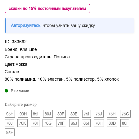
скидки до 15% постоянным покупателям
Авторизуйтесь
, чтобы узнать вашу скидку
383662
ID:
Бренд:
Kris Line
Страна производитель:
Польша
Цвет:
мокка
Состав:
80% полиамид, 10% эластан, 5% полиэстер, 5% хлопок
В наличии
Выберите размер
95H
90H
85I
80J
80F
80E
75I
75J
75H
75G
70J
70K
70I
70G
70F
65J
65I
70H
80D
80I
95F