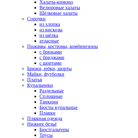
Халаты-кимоно
Велюровые халаты
Шёлковые халаты
Сорочки
из хлопка
из вискозы
из шёлка
атласные
Пижамы, костюмы, комбинезоны
с брюками
с бриджами
с шортами
Брюки, юбки, шорты
Майки, футболки
Платья
Купальники
Раздельные
Сплошные
Танкини
Бюсты купальные
Плавки
Пляжная одежда
Нижнее бельё
Бюстгальтеры
Трусы