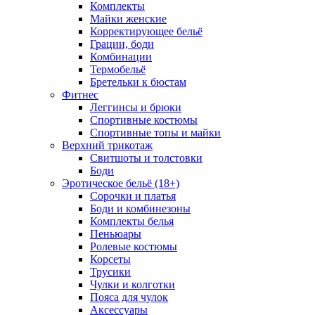
Комплекты
Майки женские
Корректирующее бельё
Грации, боди
Комбинации
Термобельё
Бретельки к бюстам
Фитнес
Леггинсы и брюки
Спортивные костюмы
Спортивные топы и майки
Верхний трикотаж
Свитшоты и толстовки
Боди
Эротическое бельё (18+)
Сорочки и платья
Боди и комбинезоны
Комплекты белья
Пеньюары
Ролевые костюмы
Корсеты
Трусики
Чулки и колготки
Пояса для чулок
Аксессуары