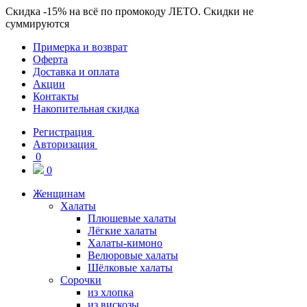
Скидка
-15%
на всё по промокоду
ЛЕТО
. Скидки не
суммируются
Примерка и возврат
Оферта
Доставка и оплата
Акции
Контакты
Накопительная скидка
Регистрация
Авторизация
0
0
Женщинам
Халаты
Плюшевые халаты
Лёгкие халаты
Халаты-кимоно
Велюровые халаты
Шёлковые халаты
Сорочки
из хлопка
из вискозы