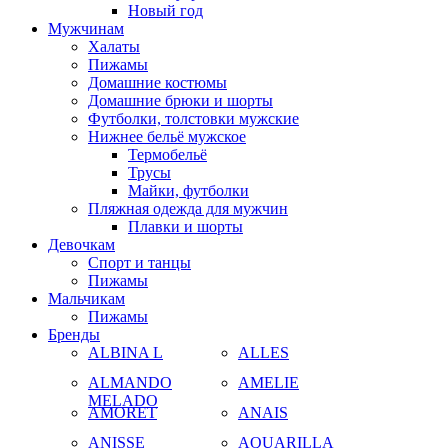
Новый год
Мужчинам
Халаты
Пижамы
Домашние костюмы
Домашние брюки и шорты
Футболки, толстовки мужские
Нижнее бельё мужское
Термобельё
Трусы
Майки, футболки
Пляжная одежда для мужчин
Плавки и шорты
Девочкам
Спорт и танцы
Пижамы
Мальчикам
Пижамы
Бренды
ALBINA L
ALLES
ALMANDO
AMELIE
MELADO
AMORET
ANAIS
ANISSE
AQUARILLA