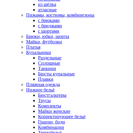
из шёлка
атласные
Пижамы, костюмы, комбинезоны
с брюками
с бриджами
с шортами
Брюки, юбки, шорты
Майки, футболки
Платья
Купальники
Раздельные
Сплошные
Танкини
Бюсты купальные
Плавки
Пляжная одежда
Нижнее бельё
Бюстгальтеры
Трусы
Комплекты
Майки женские
Корректирующее бельё
Грации, боди
Комбинации
Термобельё