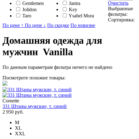
Очистить
Gentlemen
Janira
Выбранные
Jolidon
Key
фильтры:
Taro
Ysabel Mora
Сортировка:
По цене ↑
По цене ↓
По скидке
По новизне
Домашняя одежда для
мужчин Vanilla
По данным параметрам фильтра ничего не найдено
Посмотрите похожие товары:
Cornette
331 Штаны мужские, т. синий
2 950 руб.
M
XL
XXL