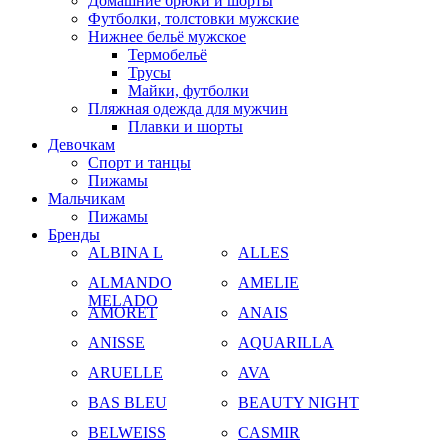
Домашние брюки и шорты
Футболки, толстовки мужские
Нижнее бельё мужское
Термобельё
Трусы
Майки, футболки
Пляжная одежда для мужчин
Плавки и шорты
Девочкам
Спорт и танцы
Пижамы
Мальчикам
Пижамы
Бренды
ALBINA L
ALLES
ALMANDO
AMELIE
MELADO
AMORET
ANAIS
ANISSE
AQUARILLA
ARUELLE
AVA
BAS BLEU
BEAUTY NIGHT
BELWEISS
CASMIR