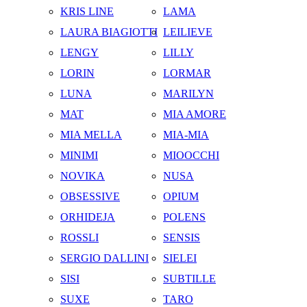
KRIS LINE
LAMA
LAURA BIAGIOTTI
LEILIEVE
LENGY
LILLY
LORIN
LORMAR
LUNA
MARILYN
MAT
MIA AMORE
MIA MELLA
MIA-MIA
MINIMI
MIOOCCHI
NOVIKA
NUSA
OBSESSIVE
OPIUM
ORHIDEJA
POLENS
ROSSLI
SENSIS
SERGIO DALLINI
SIELEI
SISI
SUBTILLE
SUXE
TARO