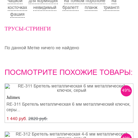
чашкой
для кормящих
на тонком поролоне
на
косточках
невидимый
бралетт
планж
триангл
фашия
ТРУСЫ-СТРИНГИ
По данной Метке ничего не найдено
ПОСМОТРИТЕ ПОХОЖИЕ ТОВАРЫ:
49%
Julimex
RE-311 Бретель металлическая 6 мм металлический ключок,
серы...
1 440 руб.
2820 руб.