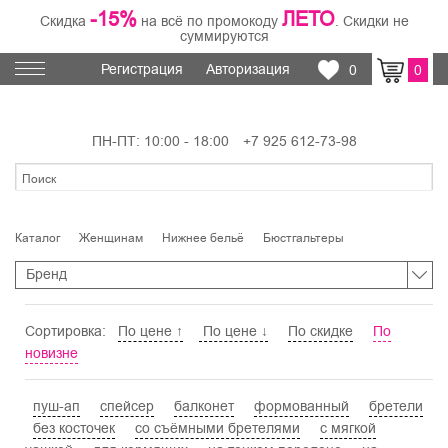
-15%
ЛЕТО
Скидка
на всё по промокоду
. Скидки не
суммируются
Регистрация
Авторизация
0
0
ПН-ПТ: 10:00 - 18:00
+7 925 612-73-98
Каталог
Женщинам
Нижнее бельё
Бюстгальтеры
Бренд
Сортировка:
По цене ↑
По цене ↓
По скидке
По
новизне
пуш-ап
спейсер
балконет
формованный
бретели
без косточек
со съёмными бретелями
с мягкой