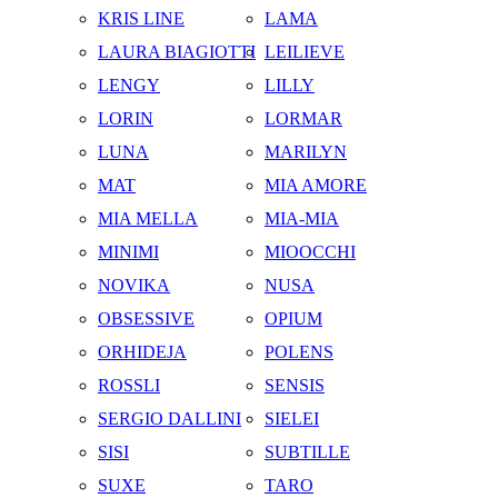
KRIS LINE
LAMA
LAURA BIAGIOTTI
LEILIEVE
LENGY
LILLY
LORIN
LORMAR
LUNA
MARILYN
MAT
MIA AMORE
MIA MELLA
MIA-MIA
MINIMI
MIOOCCHI
NOVIKA
NUSA
OBSESSIVE
OPIUM
ORHIDEJA
POLENS
ROSSLI
SENSIS
SERGIO DALLINI
SIELEI
SISI
SUBTILLE
SUXE
TARO