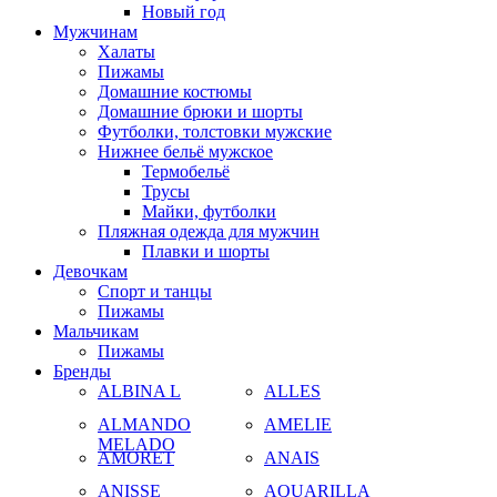
Новый год
Мужчинам
Халаты
Пижамы
Домашние костюмы
Домашние брюки и шорты
Футболки, толстовки мужские
Нижнее бельё мужское
Термобельё
Трусы
Майки, футболки
Пляжная одежда для мужчин
Плавки и шорты
Девочкам
Спорт и танцы
Пижамы
Мальчикам
Пижамы
Бренды
ALBINA L
ALLES
ALMANDO
AMELIE
MELADO
AMORET
ANAIS
ANISSE
AQUARILLA