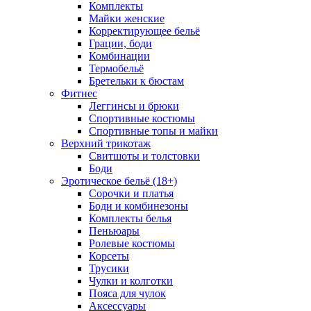
Комплекты
Майки женские
Корректирующее бельё
Грации, боди
Комбинации
Термобельё
Бретельки к бюстам
Фитнес
Леггинсы и брюки
Спортивные костюмы
Спортивные топы и майки
Верхний трикотаж
Свитшоты и толстовки
Боди
Эротическое бельё (18+)
Сорочки и платья
Боди и комбинезоны
Комплекты белья
Пеньюары
Ролевые костюмы
Корсеты
Трусики
Чулки и колготки
Пояса для чулок
Аксессуары