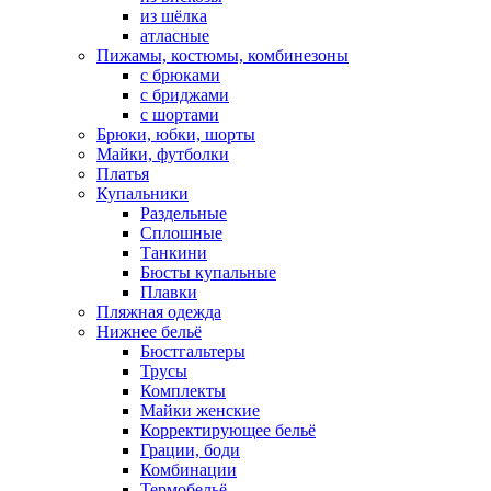
из шёлка
атласные
Пижамы, костюмы, комбинезоны
с брюками
с бриджами
с шортами
Брюки, юбки, шорты
Майки, футболки
Платья
Купальники
Раздельные
Сплошные
Танкини
Бюсты купальные
Плавки
Пляжная одежда
Нижнее бельё
Бюстгальтеры
Трусы
Комплекты
Майки женские
Корректирующее бельё
Грации, боди
Комбинации
Термобельё