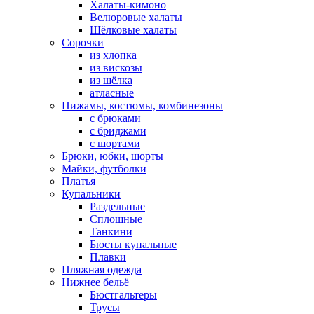
Халаты-кимоно
Велюровые халаты
Шёлковые халаты
Сорочки
из хлопка
из вискозы
из шёлка
атласные
Пижамы, костюмы, комбинезоны
с брюками
с бриджами
с шортами
Брюки, юбки, шорты
Майки, футболки
Платья
Купальники
Раздельные
Сплошные
Танкини
Бюсты купальные
Плавки
Пляжная одежда
Нижнее бельё
Бюстгальтеры
Трусы