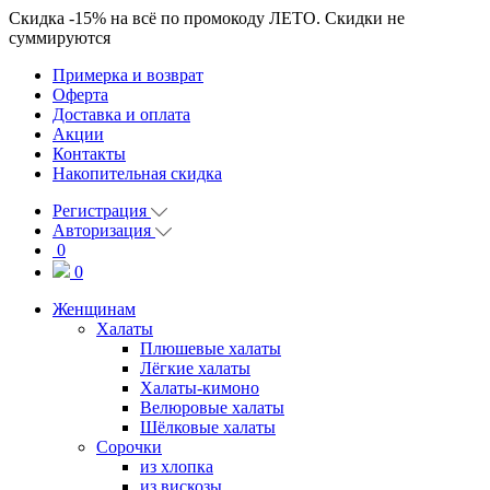
Скидка
-15%
на всё по промокоду
ЛЕТО
. Скидки не
суммируются
Примерка и возврат
Оферта
Доставка и оплата
Акции
Контакты
Накопительная скидка
Регистрация
Авторизация
0
0
Женщинам
Халаты
Плюшевые халаты
Лёгкие халаты
Халаты-кимоно
Велюровые халаты
Шёлковые халаты
Сорочки
из хлопка
из вискозы