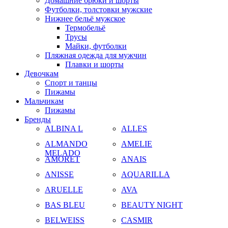
Домашние брюки и шорты
Футболки, толстовки мужские
Нижнее бельё мужское
Термобельё
Трусы
Майки, футболки
Пляжная одежда для мужчин
Плавки и шорты
Девочкам
Спорт и танцы
Пижамы
Мальчикам
Пижамы
Бренды
ALBINA L
ALLES
ALMANDO
AMELIE
MELADO
AMORET
ANAIS
ANISSE
AQUARILLA
ARUELLE
AVA
BAS BLEU
BEAUTY NIGHT
BELWEISS
CASMIR