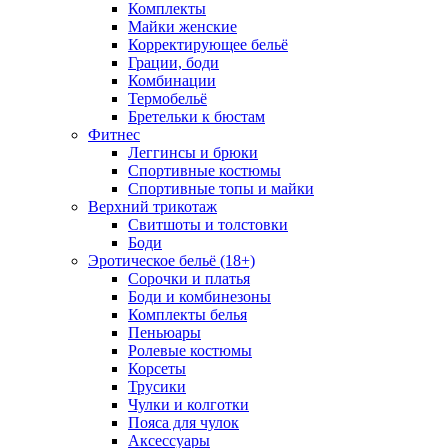
Комплекты
Майки женские
Корректирующее бельё
Грации, боди
Комбинации
Термобельё
Бретельки к бюстам
Фитнес
Леггинсы и брюки
Спортивные костюмы
Спортивные топы и майки
Верхний трикотаж
Свитшоты и толстовки
Боди
Эротическое бельё (18+)
Сорочки и платья
Боди и комбинезоны
Комплекты белья
Пеньюары
Ролевые костюмы
Корсеты
Трусики
Чулки и колготки
Пояса для чулок
Аксессуары