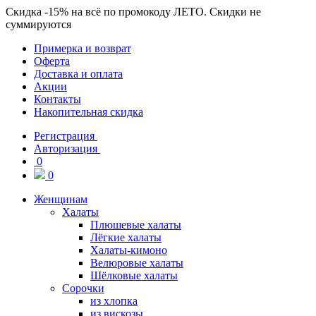
Скидка
-15%
на всё по промокоду
ЛЕТО
. Скидки не
суммируются
Примерка и возврат
Оферта
Доставка и оплата
Акции
Контакты
Накопительная скидка
Регистрация
Авторизация
0
0
Женщинам
Халаты
Плюшевые халаты
Лёгкие халаты
Халаты-кимоно
Велюровые халаты
Шёлковые халаты
Сорочки
из хлопка
из вискозы