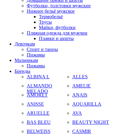
Домашние брюки и шорты
Футболки, толстовки мужские
Нижнее бельё мужское
Термобельё
Трусы
Майки, футболки
Пляжная одежда для мужчин
Плавки и шорты
Девочкам
Спорт и танцы
Пижамы
Мальчикам
Пижамы
Бренды
ALBINA L
ALLES
ALMANDO
AMELIE
MELADO
AMORET
ANAIS
ANISSE
AQUARILLA
ARUELLE
AVA
BAS BLEU
BEAUTY NIGHT
BELWEISS
CASMIR