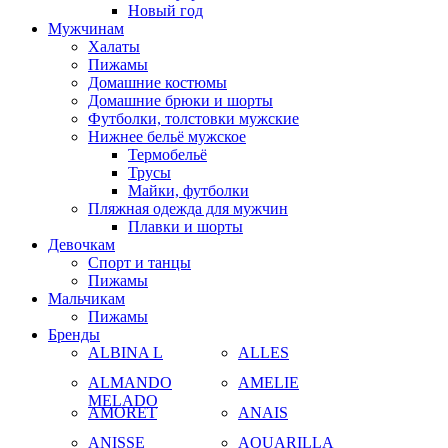
Новый год
Мужчинам
Халаты
Пижамы
Домашние костюмы
Домашние брюки и шорты
Футболки, толстовки мужские
Нижнее бельё мужское
Термобельё
Трусы
Майки, футболки
Пляжная одежда для мужчин
Плавки и шорты
Девочкам
Спорт и танцы
Пижамы
Мальчикам
Пижамы
Бренды
ALBINA L
ALLES
ALMANDO
AMELIE
MELADO
AMORET
ANAIS
ANISSE
AQUARILLA