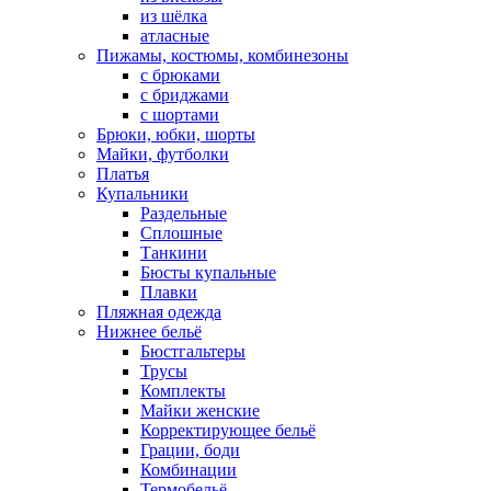
из шёлка
атласные
Пижамы, костюмы, комбинезоны
с брюками
с бриджами
с шортами
Брюки, юбки, шорты
Майки, футболки
Платья
Купальники
Раздельные
Сплошные
Танкини
Бюсты купальные
Плавки
Пляжная одежда
Нижнее бельё
Бюстгальтеры
Трусы
Комплекты
Майки женские
Корректирующее бельё
Грации, боди
Комбинации
Термобельё