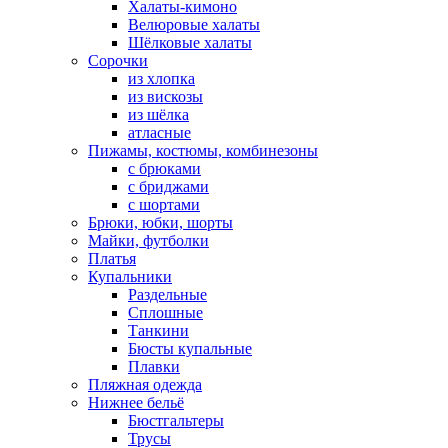
Халаты-кимоно
Велюровые халаты
Шёлковые халаты
Сорочки
из хлопка
из вискозы
из шёлка
атласные
Пижамы, костюмы, комбинезоны
с брюками
с бриджами
с шортами
Брюки, юбки, шорты
Майки, футболки
Платья
Купальники
Раздельные
Сплошные
Танкини
Бюсты купальные
Плавки
Пляжная одежда
Нижнее бельё
Бюстгальтеры
Трусы