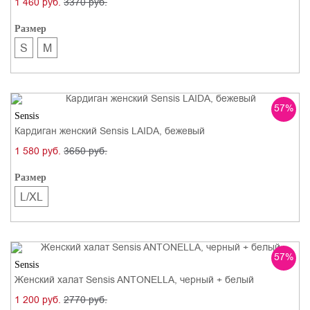
1 460 руб.
3370 руб.
Размер
S
M
Previous
Next
57%
Sensis
Кардиган женский Sensis LAIDA, бежевый
1 580 руб.
3650 руб.
Размер
L/XL
Previous
Next
57%
Sensis
Женский халат Sensis ANTONELLA, черный + белый
1 200 руб.
2770 руб.