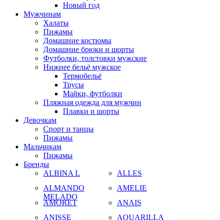
Новый год
Мужчинам
Халаты
Пижамы
Домашние костюмы
Домашние брюки и шорты
Футболки, толстовки мужские
Нижнее бельё мужское
Термобельё
Трусы
Майки, футболки
Пляжная одежда для мужчин
Плавки и шорты
Девочкам
Спорт и танцы
Пижамы
Мальчикам
Пижамы
Бренды
ALBINA L
ALLES
ALMANDO
AMELIE
MELADO
AMORET
ANAIS
ANISSE
AQUARILLA