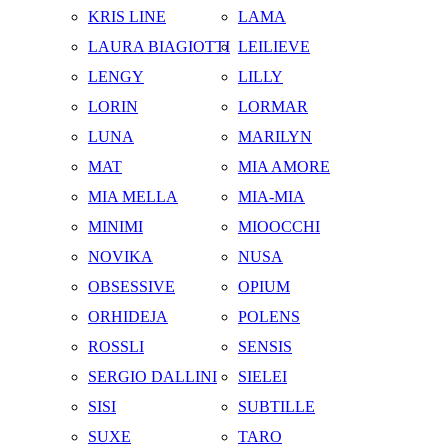
KRIS LINE
LAMA
LAURA BIAGIOTTI
LEILIEVE
LENGY
LILLY
LORIN
LORMAR
LUNA
MARILYN
MAT
MIA AMORE
MIA MELLA
MIA-MIA
MINIMI
MIOOCCHI
NOVIKA
NUSA
OBSESSIVE
OPIUM
ORHIDEJA
POLENS
ROSSLI
SENSIS
SERGIO DALLINI
SIELEI
SISI
SUBTILLE
SUXE
TARO