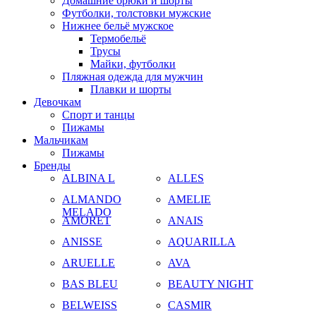
Домашние брюки и шорты
Футболки, толстовки мужские
Нижнее бельё мужское
Термобельё
Трусы
Майки, футболки
Пляжная одежда для мужчин
Плавки и шорты
Девочкам
Спорт и танцы
Пижамы
Мальчикам
Пижамы
Бренды
ALBINA L
ALLES
ALMANDO
AMELIE
MELADO
AMORET
ANAIS
ANISSE
AQUARILLA
ARUELLE
AVA
BAS BLEU
BEAUTY NIGHT
BELWEISS
CASMIR