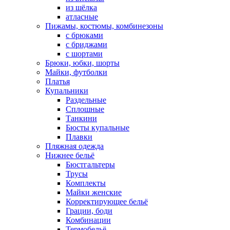
из шёлка
атласные
Пижамы, костюмы, комбинезоны
с брюками
с бриджами
с шортами
Брюки, юбки, шорты
Майки, футболки
Платья
Купальники
Раздельные
Сплошные
Танкини
Бюсты купальные
Плавки
Пляжная одежда
Нижнее бельё
Бюстгальтеры
Трусы
Комплекты
Майки женские
Корректирующее бельё
Грации, боди
Комбинации
Термобельё