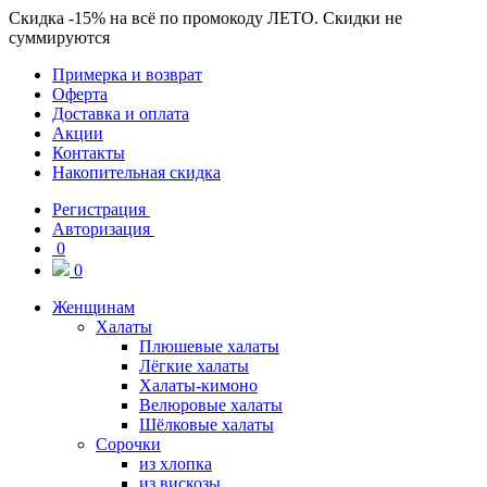
Скидка
-15%
на всё по промокоду
ЛЕТО
. Скидки не
суммируются
Примерка и возврат
Оферта
Доставка и оплата
Акции
Контакты
Накопительная скидка
Регистрация
Авторизация
0
0
Женщинам
Халаты
Плюшевые халаты
Лёгкие халаты
Халаты-кимоно
Велюровые халаты
Шёлковые халаты
Сорочки
из хлопка
из вискозы