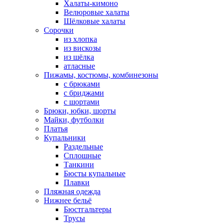
Халаты-кимоно
Велюровые халаты
Шёлковые халаты
Сорочки
из хлопка
из вискозы
из шёлка
атласные
Пижамы, костюмы, комбинезоны
с брюками
с бриджами
с шортами
Брюки, юбки, шорты
Майки, футболки
Платья
Купальники
Раздельные
Сплошные
Танкини
Бюсты купальные
Плавки
Пляжная одежда
Нижнее бельё
Бюстгальтеры
Трусы