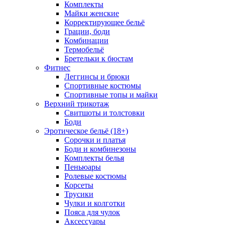
Комплекты
Майки женские
Корректирующее бельё
Грации, боди
Комбинации
Термобельё
Бретельки к бюстам
Фитнес
Леггинсы и брюки
Спортивные костюмы
Спортивные топы и майки
Верхний трикотаж
Свитшоты и толстовки
Боди
Эротическое бельё (18+)
Сорочки и платья
Боди и комбинезоны
Комплекты белья
Пеньюары
Ролевые костюмы
Корсеты
Трусики
Чулки и колготки
Пояса для чулок
Аксессуары