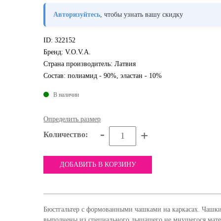
Авторизуйтесь
, чтобы узнать вашу скидку
ID:
322152
Бренд:
V.O.V.A.
Страна производитель:
Латвия
Состав:
полиамид - 90%, эластан - 10%
В наличии
Определить размер
-
+
Количество:
ДОБАВИТЬ В КОРЗИНУ
Бюстгальтер с формованными чашками на каркасах. Чашки
выполнены из специального дышащего не мнущегося мате