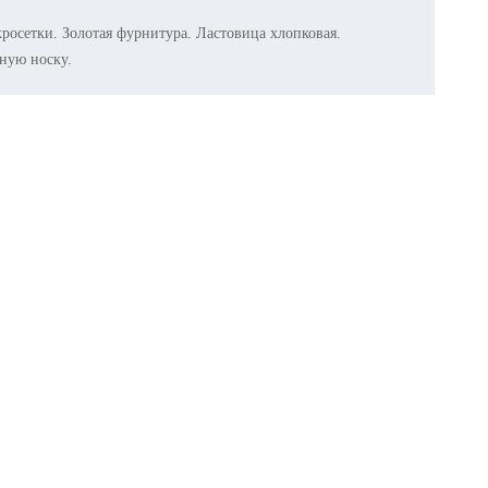
осетки. Золотая фурнитура. Ластовица хлопковая.
ную носку.