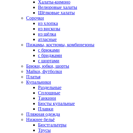
Халаты-кимоно
Велюровые халаты
Шёлковые халаты
Сорочки
из хлопка
из вискозы
из шёлка
атласные
Пижамы, костюмы, комбинезоны
с брюками
с бриджами
с шортами
Брюки, юбки, шорты
Майки, футболки
Платья
Купальники
Раздельные
Сплошные
Танкини
Бюсты купальные
Плавки
Пляжная одежда
Нижнее бельё
Бюстгальтеры
Трусы