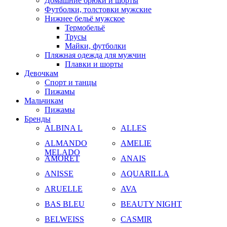
Домашние брюки и шорты
Футболки, толстовки мужские
Нижнее бельё мужское
Термобельё
Трусы
Майки, футболки
Пляжная одежда для мужчин
Плавки и шорты
Девочкам
Спорт и танцы
Пижамы
Мальчикам
Пижамы
Бренды
ALBINA L
ALLES
ALMANDO
AMELIE
MELADO
AMORET
ANAIS
ANISSE
AQUARILLA
ARUELLE
AVA
BAS BLEU
BEAUTY NIGHT
BELWEISS
CASMIR