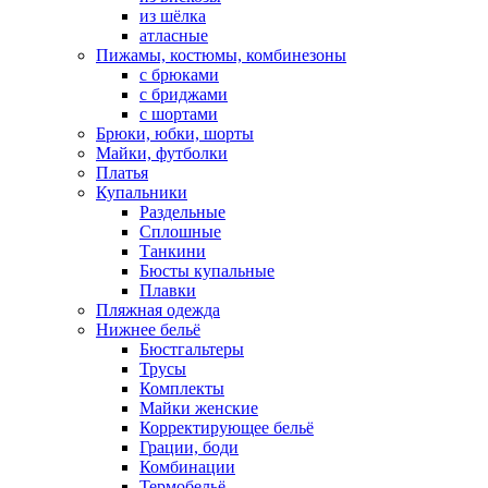
из шёлка
атласные
Пижамы, костюмы, комбинезоны
с брюками
с бриджами
с шортами
Брюки, юбки, шорты
Майки, футболки
Платья
Купальники
Раздельные
Сплошные
Танкини
Бюсты купальные
Плавки
Пляжная одежда
Нижнее бельё
Бюстгальтеры
Трусы
Комплекты
Майки женские
Корректирующее бельё
Грации, боди
Комбинации
Термобельё