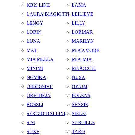
KRIS LINE
LAMA
LAURA BIAGIOTTI
LEILIEVE
LENGY
LILLY
LORIN
LORMAR
LUNA
MARILYN
MAT
MIA AMORE
MIA MELLA
MIA-MIA
MINIMI
MIOOCCHI
NOVIKA
NUSA
OBSESSIVE
OPIUM
ORHIDEJA
POLENS
ROSSLI
SENSIS
SERGIO DALLINI
SIELEI
SISI
SUBTILLE
SUXE
TARO