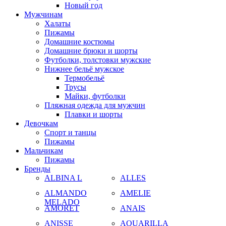
Новый год
Мужчинам
Халаты
Пижамы
Домашние костюмы
Домашние брюки и шорты
Футболки, толстовки мужские
Нижнее бельё мужское
Термобельё
Трусы
Майки, футболки
Пляжная одежда для мужчин
Плавки и шорты
Девочкам
Спорт и танцы
Пижамы
Мальчикам
Пижамы
Бренды
ALBINA L
ALLES
ALMANDO
AMELIE
MELADO
AMORET
ANAIS
ANISSE
AQUARILLA