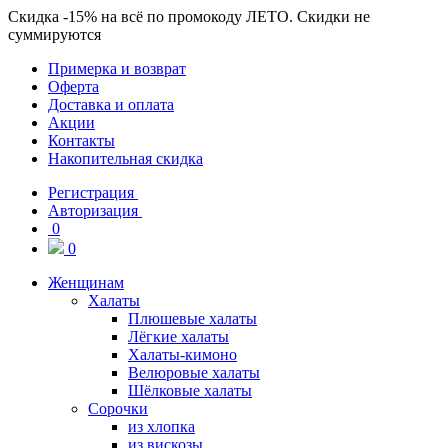
Скидка
-15%
на всё по промокоду
ЛЕТО
. Скидки не
суммируются
Примерка и возврат
Оферта
Доставка и оплата
Акции
Контакты
Накопительная скидка
Регистрация
Авторизация
0
0
Женщинам
Халаты
Плюшевые халаты
Лёгкие халаты
Халаты-кимоно
Велюровые халаты
Шёлковые халаты
Сорочки
из хлопка
из вискозы