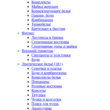
Комплекты
Майки женские
Корректирующее бельё
Грации, боди
Комбинации
Термобельё
Бретельки к бюстам
Фитнес
Леггинсы и брюки
Спортивные костюмы
Спортивные топы и майки
Верхний трикотаж
Свитшоты и толстовки
Боди
Эротическое бельё (18+)
Сорочки и платья
Боди и комбинезоны
Комплекты белья
Пеньюары
Ролевые костюмы
Корсеты
Трусики
Чулки и колготки
Пояса для чулок
Аксессуары