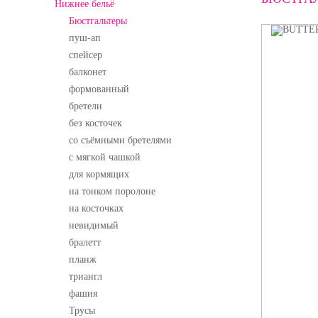
Нижнее бельё
Бюстгальтеры
пуш-ап
спейсер
балконет
формованный
бретели
без косточек
со съёмными бретелями
с мягкой чашкой
для кормящих
на тонком поролоне
на косточках
невидимый
бралетт
планж
триангл
фашия
Трусы