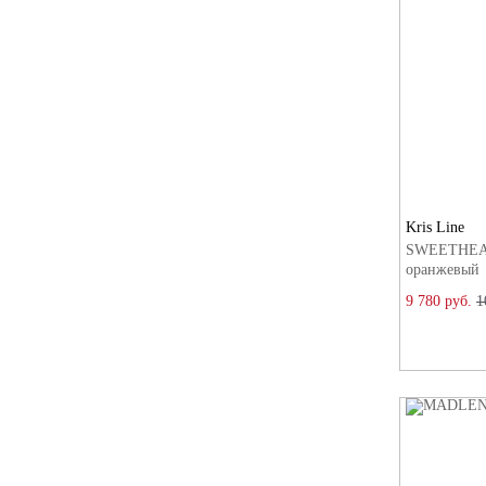
Kris Line
SWEETHEART
оранжевый
9 780 руб.
1