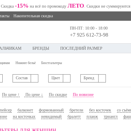
-15%
ЛЕТО
Скидка
на всё по промокоду
. Скидки не суммируются
такты
Накопительная скидка
ПН-ПТ: 10:00 - 18:00
+7 925 612-73-98
АЛЬЧИКАМ
БРЕНДЫ
ПОСЛЕДНИЙ РАЗМЕР
щинам
Нижнее бельё
Бюстгальтеры
Состав
Цвет
Бренд
По цене ↑
По цене ↓
По скидке
По новизне
пейсер
балконет
формованный
бретели
без косточек
со съё
лоне
на косточках
невидимый
бралетт
планж
триангл
фаш
ЛЬТЕРЫ ДЛЯ ЖЕНЩИН