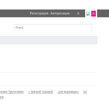
Регистрация
Авторизация
0
0
мными бретелями
с мягкой чашкой
для кормящих
на
ия