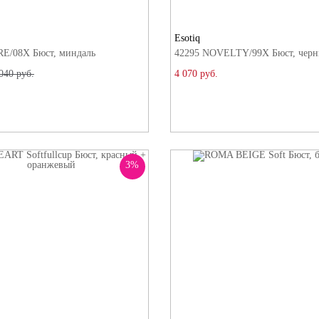
Esotiq
E/08X Бюст, миндаль
42295 NOVELTY/99X Бюст, чер
040 руб.
4 070 руб.
3%