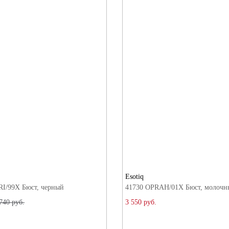
Esotiq
I/99X Бюст, черный
41730 OPRAH/01X Бюст, молочн
740 руб.
3 550 руб.