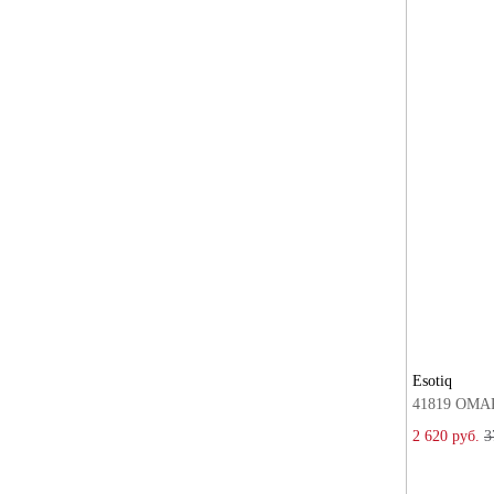
Esotiq
41819 OMAR
2 620 руб.
3