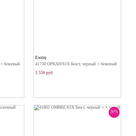
Esotiq
 + бежевый
41730 OPRAH/61X Бюст, черный + бежевый
3 550 руб.
30%