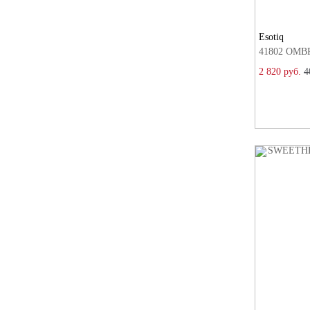
Esotiq
41802 OMBR
2 820 руб.
4