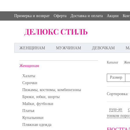
Примерка и возврат
Оферта
Доставка и оплата
Акции
Кон
ЖЕНЩИНАМ
МУЖЧИНАМ
ДЕВОЧКАМ
М
Каталог
Жен
Женщинам
Халаты
Размер
Сорочки
Пижамы, костюмы, комбинезоны
Сортировка:
Брюки, юбки, шорты
Майки, футболки
пуш-ап
с
Платья
тонком поро
Купальники
Пляжная одежда
БЮСТГА